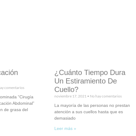
ación
¿Cuánto Tiempo Dura
Un Estiramiento De
ay comentarios
Cuello?
noviembre 17, 2021
No hay comentarios
nominada “Cirugía
cación Abdominal”
La mayoría de las personas no prestan
ón de grasa del
atención a sus cuellos hasta que es
demasiado
Leer más »