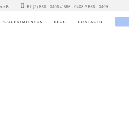
rre B
+57 (2) 556 - 0406
//
556 - 0408
//
556 - 0409
PROCEDIMIENTOS
BLOG
CONTACTO