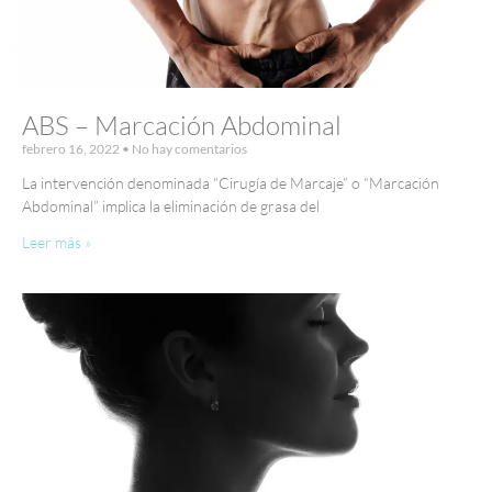
ABS – Marcación Abdominal
febrero 16, 2022
No hay comentarios
La intervención denominada “Cirugía de Marcaje” o “Marcación
Abdominal” implica la eliminación de grasa del
Leer más »