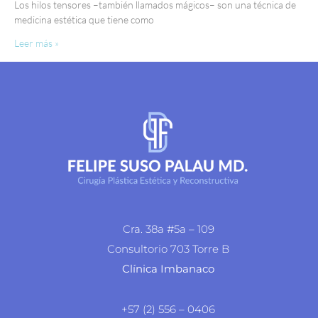
Los hilos tensores –también llamados mágicos– son una técnica de
medicina estética que tiene como
Leer más »
Cra. 38a #5a – 109
Consultorio 703 Torre B
Clínica Imbanaco
+57 (2) 556 – 0406